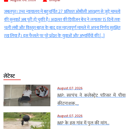
ं
उपभोक्ताओं की हर समस्या का मौके पर होगा निपटारा, शुक्रवार से अभियान शुरू
क
जबलपुर। बिलहरी वितरण केंद्र के भीटा क्षेत्र में बिजली चोरी करने वाले सात
त
उपभोक्ताओं राजेश कुमार नामदेव, रामदयाल पटेल, अजीत लोधी, ताराचंद पटेल,
महेन्द्र पटेल और शुभम पटेल के विरुद्ध धारा 135 के तहत प्रकरण दर्ज करते हुए
306064 रुपये की राशि […]
लेटेस्ट
August 07, 2026
MP: सरपंच ने कलेक्ट्रेट परिसर में पीया
कीटनाशक,...
August 07, 2026
MP के इस गांव में पुल की मांग...