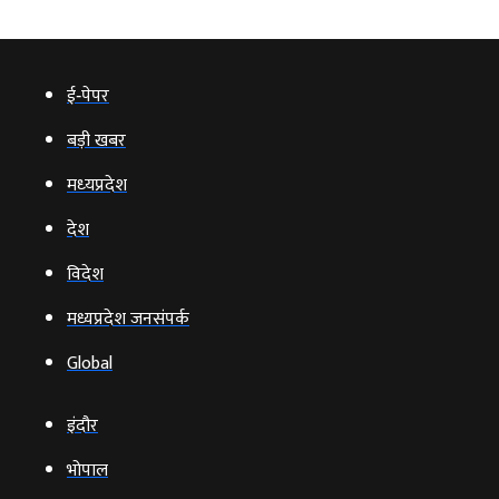
ई‑पेपर
बड़ी खबर
मध्‍यप्रदेश
देश
विदेश
मध्यप्रदेश जनसंपर्क
Global
इंदौर
भोपाल