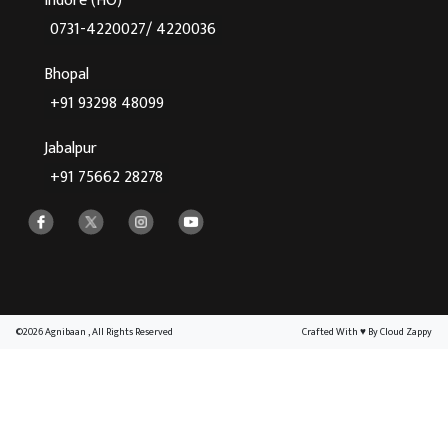
Indore (HO)
0731-4220027/ 4220036
Bhopal
+91 93298 48099
Jabalpur
+91 75662 28278
©2026 Agnibaan , All Rights Reserved
Crafted With
♥
By Cloud Zappy