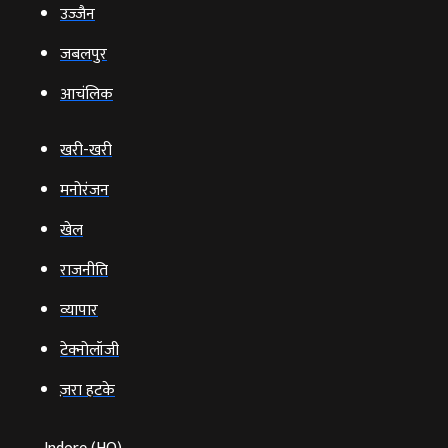
उज्‍जैन
जबलपुर
आचंलिक
खरी-खरी
मनोरंजन
खेल
राजनीति
व्‍यापार
टेक्‍नोलॉजी
ज़रा हटके