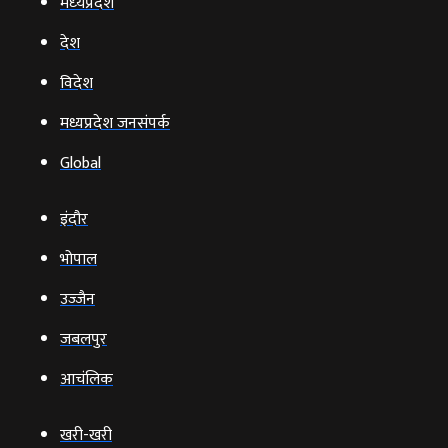
मध्‍यप्रदेश
देश
विदेश
मध्यप्रदेश जनसंपर्क
Global
इंदौर
भोपाल
उज्‍जैन
जबलपुर
आचंलिक
खरी-खरी