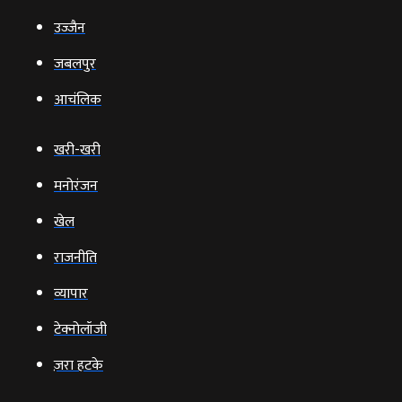
उज्‍जैन
जबलपुर
आचंलिक
खरी-खरी
मनोरंजन
खेल
राजनीति
व्‍यापार
टेक्‍नोलॉजी
ज़रा हटके