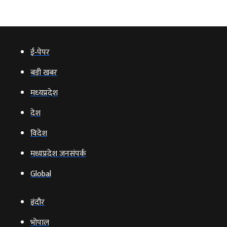
ई‑पेपर
बड़ी खबर
मध्‍यप्रदेश
देश
विदेश
मध्यप्रदेश जनसंपर्क
Global
इंदौर
भोपाल