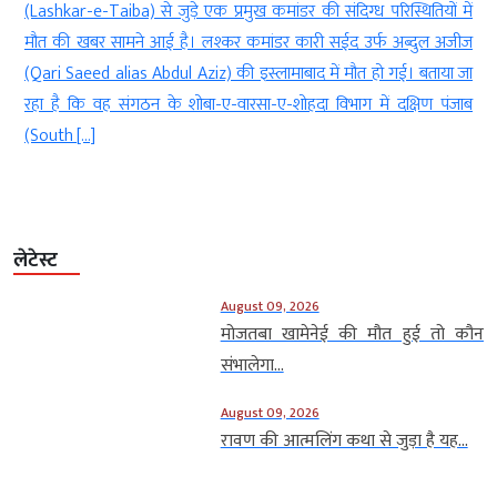
ों में
आए तेज टर्बुलेंस (Turbulence) ने 145 यात्रियों की जान सांसत में डाल दी।
ल अजीज
अगस्त को ओडिशा के आसमान में एयरबस A320 (Airbus A320) को क
ाया जा
ही सेकंड के भीतर करीब 300 फीट की ऊंचाई का नुकसान हुआ। इस दौर
 पंजाब
विमान […]
लेटेस्ट
August 09, 2026
मोजतबा खामेनेई की मौत हुई तो कौन
संभालेगा...
August 09, 2026
रावण की आत्मलिंग कथा से जुड़ा है यह...