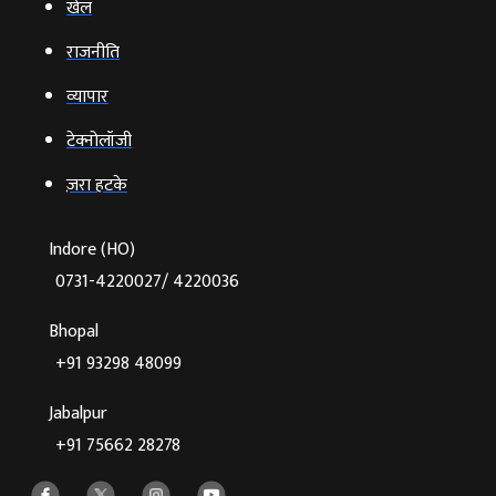
खेल
राजनीति
व्‍यापार
टेक्‍नोलॉजी
ज़रा हटके
Indore (HO)
0731-4220027/ 4220036
Bhopal
+91 93298 48099
Jabalpur
+91 75662 28278