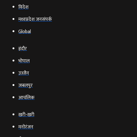
विदेश
मध्यप्रदेश जनसंपर्क
Global
इंदौर
भोपाल
उज्‍जैन
जबलपुर
आचंलिक
खरी-खरी
मनोरंजन