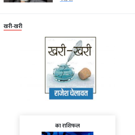
खरी-खरी
का राशिफल