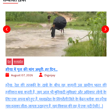
सम्बंधित ख़बरें
देश
मध्‍यप्रदेश
मानसून की बेरुखी से खेती पर संकट, 48...
August 07, 2026
Digvijay
रत की
भोपाल। मध्य प्रदेश में मानसून की सुस्ती अब किसानों की चिंता बढ़ाने लगी है
ों के
प्रदेश के 55 में से 48 जिलों में सामान्य से काफी कम बारिश दर्ज होने से सूखे जैस
 हरैया
हालात बन गए हैं। कई जिलों में वर्षा का आंकड़ा औसत से 46 फीसदी तक नीच
[…]
है। इसका असर जलाशयों के साथ-साथ खरीफ […]