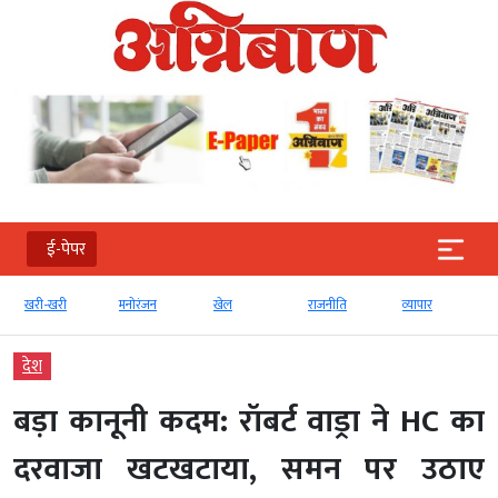
ई-पेपर
मनोरंजन
खेल
राजनीति
व्‍यापार
टेक्‍नोलॉजी
देश
बड़ा कानूनी कदम: रॉबर्ट वाड्रा ने HC का
दरवाजा खटखटाया, समन पर उठाए