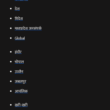
देश
विदेश
मध्यप्रदेश जनसंपर्क
Global
इंदौर
भोपाल
उज्‍जैन
जबलपुर
आचंलिक
खरी-खरी