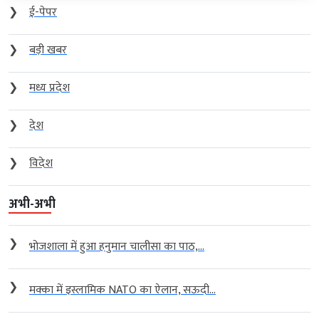
❯
ई-पेपर
❯
बड़ी खबर
❯
मध्य प्रदेश
❯
देश
❯
विदेश
अभी-अभी
❯
भोजशाला में हुआ हनुमान चालीसा का पाठ,...
❯
मक्का में इस्लामिक NATO का ऐलान, सऊदी...