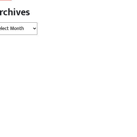
rchives
hives