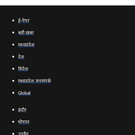
ई‑पेपर
बड़ी खबर
मध्‍यप्रदेश
देश
विदेश
मध्यप्रदेश जनसंपर्क
Global
इंदौर
भोपाल
उज्‍जैन