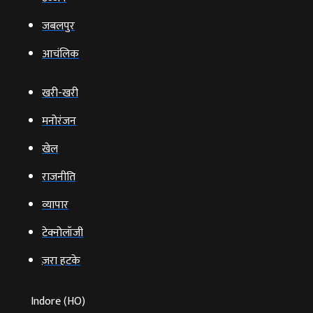
जबलपुर
आचंलिक
खरी-खरी
मनोरंजन
खेल
राजनीति
व्‍यापार
टेक्‍नोलॉजी
ज़रा हटके
Indore (HO)