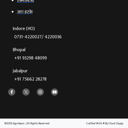
टेक्‍नोलॉजी
ज़रा हटके
Indore (HO)
0731-4220027/ 4220036
Bhopal
+91 93298 48099
Jabalpur
+91 75662 28278
©2026 Agnibaan , All Rights Reserved
Crafted With
♥
By Cloud Zappy