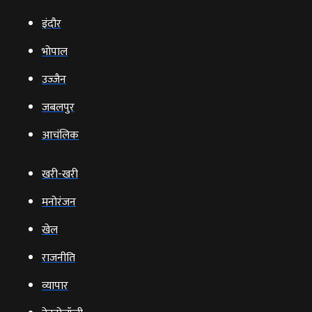
इंदौर
भोपाल
उज्‍जैन
जबलपुर
आचंलिक
खरी-खरी
मनोरंजन
खेल
राजनीति
व्‍यापार