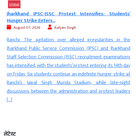
Global
s
Jharkhand JPSC-JSSC Protest Intensifies: Students’
Hunger Strike Enters...
August 07, 2026
Kalyan Singh
e
Ranchi: The agitation over alleged irregularities in the
,
Jharkhand Public Service Commission (JPSC) and Jharkhand
l
Staff Selection Commission (JSSC) recruitment examinations
a
has intensified, with the students’ protest entering its 14th day
o
on Friday. Six students continue an indefinite hunger strike at
Ranchi’s Jaipal Singh Munda Stadium, while late-night
discussions between the administration and protest leaders
[…]
लेटेस्ट