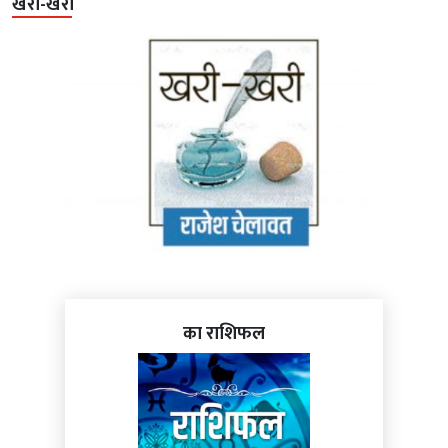
खरी-खरी
का राशिफल