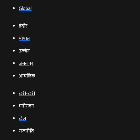
Global
इंदौर
भोपाल
उज्‍जैन
जबलपुर
आचंलिक
खरी-खरी
मनोरंजन
खेल
राजनीति