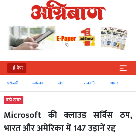
ई-पेपर
खरी-खरी
मनोरंजन
खेल
राजनीति
व्‍यापार
बड़ी खबर
Microsoft की क्लाउड सर्विस ठप,
भारत और अमेरिका में 147 उड़ानें रद्द