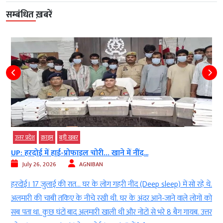
सम्बंधित ख़बरें
उत्तर प्रदेश
क्राइम
बड़ी खबर
UP: हरदोई में हाई-प्रोफाइल चोरी… खाने में नींद...
July 26, 2026
AGNIBAN
ं
हरदोई। 17 जुलाई की रात… घर के लोग गहरी नींद (Deep sleep) में सो रहे थे.
a
अलमारी की चाबी तकिए के नीचे रखी थी. घर के अंदर आने-जाने वाले लोगों को
र
सब पता था. कुछ घंटों बाद अलमारी खाली थी और नोटों से भरे 8 बैग गायब. उत्तर