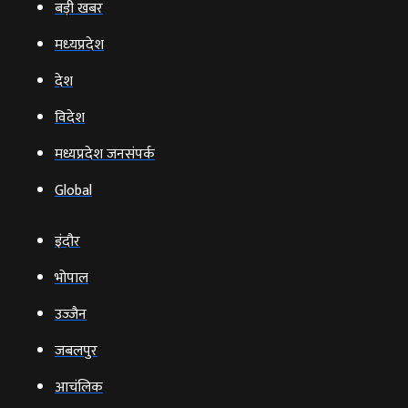
बड़ी खबर
मध्‍यप्रदेश
देश
विदेश
मध्यप्रदेश जनसंपर्क
Global
इंदौर
भोपाल
उज्‍जैन
जबलपुर
आचंलिक