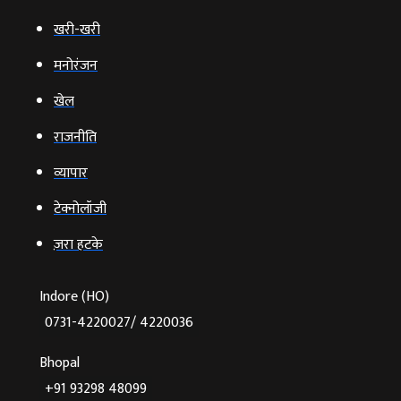
खरी-खरी
मनोरंजन
खेल
राजनीति
व्‍यापार
टेक्‍नोलॉजी
ज़रा हटके
Indore (HO)
0731-4220027/ 4220036
Bhopal
+91 93298 48099