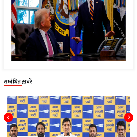
सम्बंधित ख़बरें