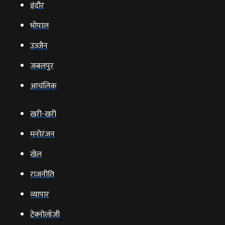
इंदौर
भोपाल
उज्‍जैन
जबलपुर
आचंलिक
खरी-खरी
मनोरंजन
खेल
राजनीति
व्‍यापार
टेक्‍नोलॉजी