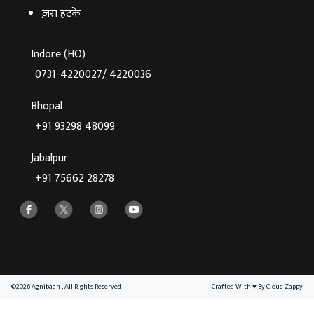
ज़रा हटके
Indore (HO)
0731-4220027/ 4220036
Bhopal
+91 93298 48099
Jabalpur
+91 75662 28278
©2026 Agnibaan , All Rights Reserved
Crafted With
♥
By Cloud Zappy