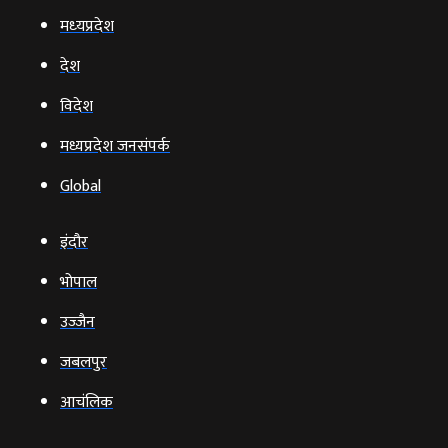
मध्‍यप्रदेश
देश
विदेश
मध्यप्रदेश जनसंपर्क
Global
इंदौर
भोपाल
उज्‍जैन
जबलपुर
आचंलिक