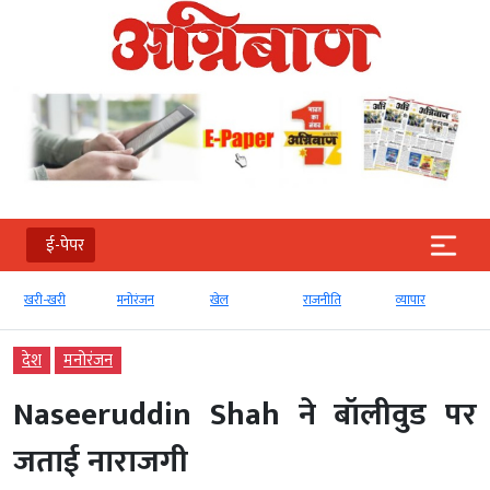
ई-पेपर
खरी-खरी
मनोरंजन
खेल
राजनीति
व्‍यापार
देश
मनोरंजन
Naseeruddin Shah ने बॉलीवुड पर
जताई नाराजगी