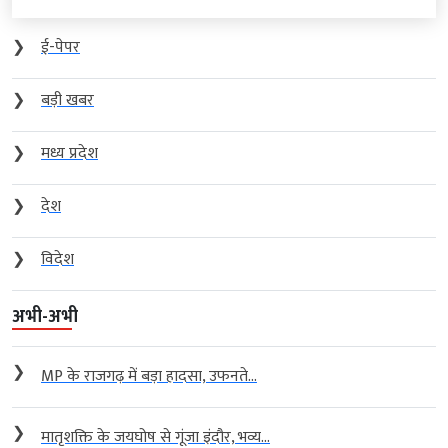
❯
ई-पेपर
❯
बड़ी खबर
❯
मध्य प्रदेश
❯
देश
❯
विदेश
अभी-अभी
❯
MP के राजगढ़ में बड़ा हादसा, उफनते...
❯
मातृशक्ति के जयघोष से गूंजा इंदौर, भव्य...