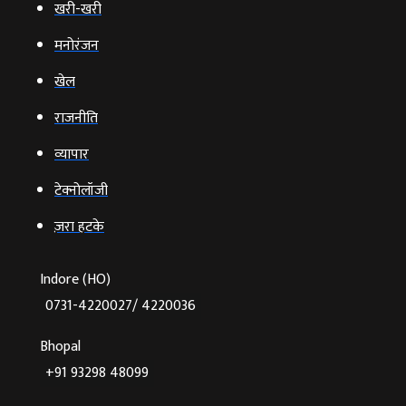
खरी-खरी
मनोरंजन
खेल
राजनीति
व्‍यापार
टेक्‍नोलॉजी
ज़रा हटके
Indore (HO)
0731-4220027/ 4220036
Bhopal
+91 93298 48099