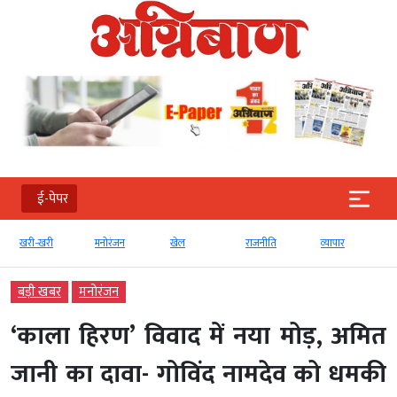
ई-पेपर
खरी-खरी
मनोरंजन
खेल
राजनीति
व्‍यापार
टेक
बड़ी खबर
मनोरंजन
‘काला हिरण’ विवाद में नया मोड़, अमित
जानी का दावा- गोविंद नामदेव को धमकी