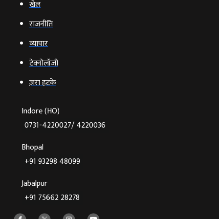
खेल
राजनीति
व्‍यापार
टेक्‍नोलॉजी
ज़रा हटके
Indore (HO)
0731-4220027/ 4220036
Bhopal
+91 93298 48099
Jabalpur
+91 75662 28278