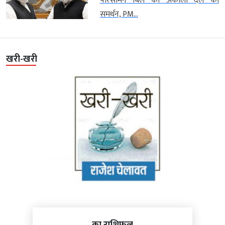
परिसीमन बिल को अकाली दल का
समर्थन, PM...
खरी-खरी