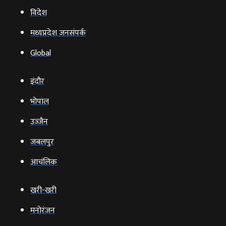
विदेश
मध्यप्रदेश जनसंपर्क
Global
इंदौर
भोपाल
उज्‍जैन
जबलपुर
आचंलिक
खरी-खरी
मनोरंजन