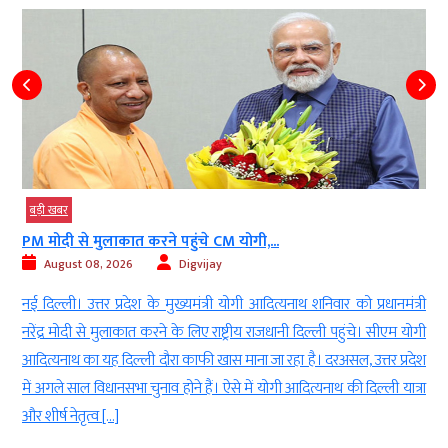
बड़ी खबर
ात करने पहुंचे CM योगी,...
सपा समय-समय पर अपन
26
Digvijay
August 08, 2026
रदेश के मुख्यमंत्री योगी आदित्यनाथ शनिवार को प्रधानमंत्री
लखनऊ । बसपा सुप्रीम
ाकात करने के लिए राष्ट्रीय राजधानी दिल्ली पहुंचे। सीएम योगी
समय-समय पर (From T
ल्ली दौरा काफी खास माना जा रहा है। दरअसल, उत्तर प्रदेश
रही है (SP has kept ch
भा चुनाव होने हैं। ऐसे में योगी आदित्यनाथ की दिल्ली यात्रा
(बसपा) की राष्ट्रीय अध
बोलते हुए आरोप लगाया 