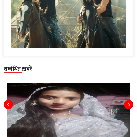
सम्बंधित ख़बरें