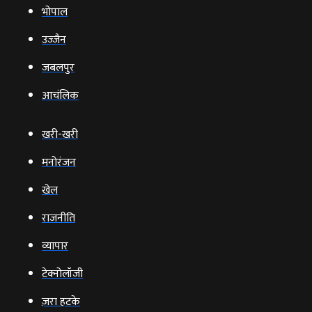
भोपाल
उज्‍जैन
जबलपुर
आचंलिक
खरी-खरी
मनोरंजन
खेल
राजनीति
व्‍यापार
टेक्‍नोलॉजी
ज़रा हटके