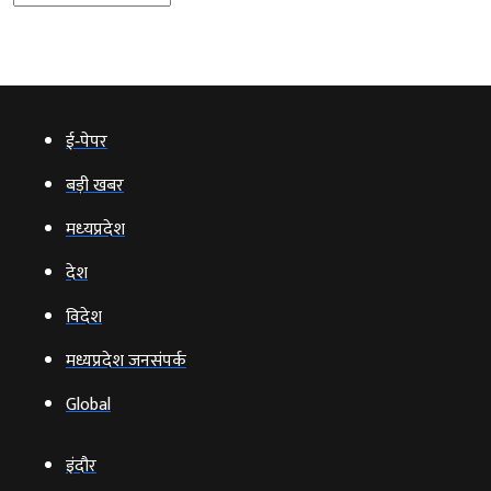
ई‑पेपर
बड़ी खबर
मध्‍यप्रदेश
देश
विदेश
मध्यप्रदेश जनसंपर्क
Global
इंदौर