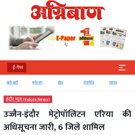
ई-पेपर
ी-खरी
मनोरंजन
खेल
राजनीति
व्‍यापार
टेक्‍नोलॉ
इंदौर न्यूज़ (Indore News)
उज्जैन-इंदौर मेट्रोपॉलिटन एरिया की
अधिसूचना जारी, 6 जिले शामिल