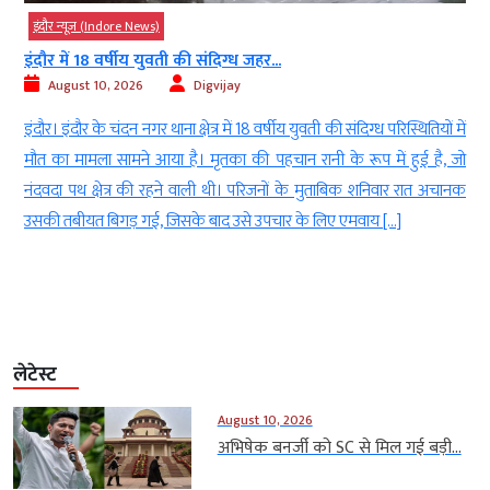
इंदौर न्यूज़ (Indore News)
अब प्राइवेट जमीन पर भी यूनिपोल लगाने की...
August 10, 2026
Digvijay
 युवती की संदिग्ध परिस्थितियों में
ट्रैफिक सिग्नल पर विज्ञापन लगाने का देंगे अधिकार 
 रानी के रूप में हुई है, जो
लगाने का प्रस्ताव 6100 बिजली के खम्भों पर भी लग
 के मुताबिक शनिवार रात अचानक
निगम में यूनिपोल को लेकर एक बड़ी और व्यापक यो
 के लिए एमवाय […]
अनुसार अब प्राइवेट जमीन पर भी यूनिपोल लगाने की
[…]
लेटेस्ट
August 10, 2026
अभिषेक बनर्जी को SC से मिल गई बड़ी...