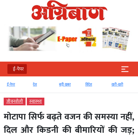
ई-पेपर
ई-पेपर
देश
बड़ी खबर
विदेश
खरी-खरी
म
जीवनशैली
स्‍वास्‍थ्‍य
मोटापा सिर्फ बढ़ते वजन की समस्या नहीं,
दिल और किडनी की बीमारियों की जड़;