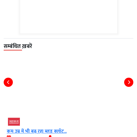
सम्बंधित ख़बरें
जीवनशैली
ध
 में भी बढ़ रहा ब्लड क्लॉट...
12 अगस्त क