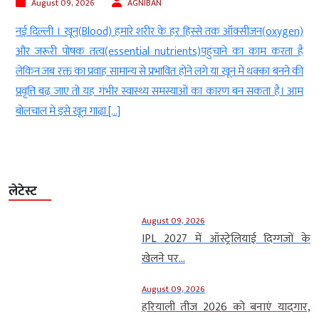
ust 09, 2026
AGNIBAN
August 
्ली । खून(Blood) हमारे शरीर के हर हिस्से तक ऑक्सीजन(oxygen)
नई दिल्ली ।
री पोषक तत्व(essential nutrients)पहुंचाने का काम करता है
होने जा रहा 
 रक्त का प्रवाह सामान्य से प्रभावित होने लगे या खून में थक्का बनने की
खगोलीय घटन
ति बढ़ जाए तो यह गंभीर स्वास्थ्य समस्याओं का कारण बन सकता है। आम
राशि और अश्ल
ें इसे खून गाढ़ा […]
इसका प्रभाव 
लेटेस्ट
August 09, 2026
IPL 2027 में ऑस्ट्रेलियाई दिग्गजों के
खेलने पर...
August 09, 2026
हरियाली तीज 2026 को बनाएं यादगार,