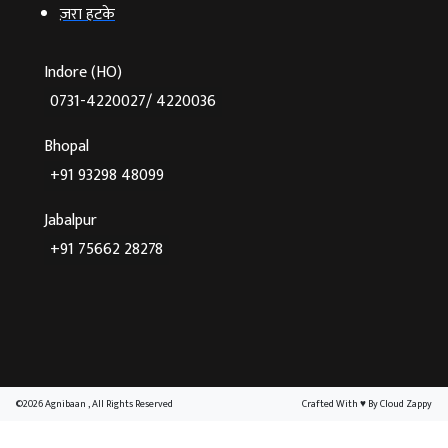
ज़रा हटके
Indore (HO)
0731-4220027/ 4220036
Bhopal
+91 93298 48099
Jabalpur
+91 75662 28278
©2026 Agnibaan , All Rights Reserved
Crafted With
♥
By Cloud Zappy