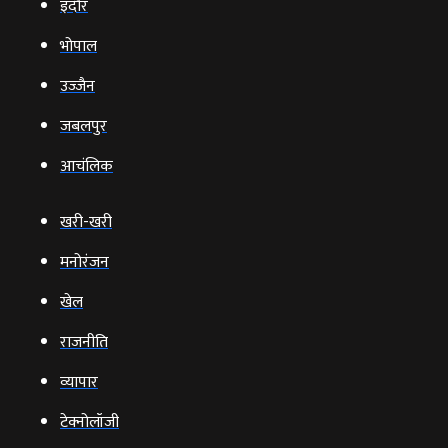
इंदौर
भोपाल
उज्‍जैन
जबलपुर
आचंलिक
खरी-खरी
मनोरंजन
खेल
राजनीति
व्‍यापार
टेक्‍नोलॉजी