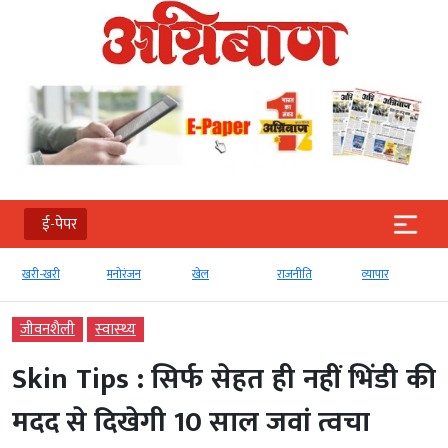
ई-पेपर
खरी-खरी
मनोरंजन
खेल
राजनीति
व्‍यापार
जीवनशैली
स्‍वास्‍थ्‍य
Skin Tips : सिर्फ सेहत ही नहीं भिंडी की
मदद से दिखेगी 10 साल जवां त्वचा