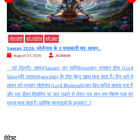
जीवनशैली
धर्म-ज्‍योतिष
बड़ी खबर
Sawan 2026: भोलेनाथ के 3 चमत्कारी मंत्र, सावन...
August 07, 2026
AGNIBAN
ल
नई दिल्ली। सावन(Sawan) का महीना(month) भगवान शिव (Lord
े
Shiva)की आराधना(worship) के लिए बेहद खास माना जाता है। हिंदू धर्म में
े
सावन को भगवान भोलेनाथ (Lord Bholenath)का प्रिय महीना बताया गया है
ं
और इस दौरान शिवलिंग पर जल चढ़ाने से लेकर मंत्र जाप तक विशेष पूजा का
महत्व माना जाता है। धार्मिक मान्यताओं के अनुसार […]
लेटेस्ट