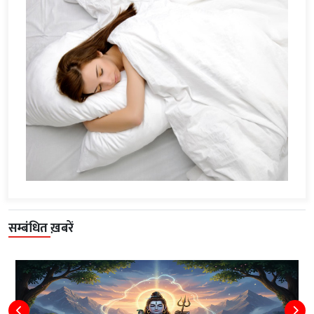
सम्बंधित ख़बरें