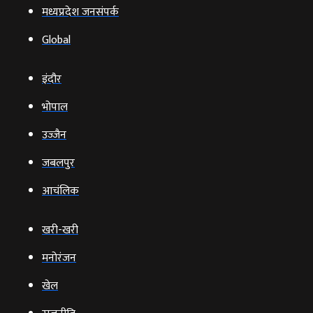
मध्यप्रदेश जनसंपर्क
Global
इंदौर
भोपाल
उज्‍जैन
जबलपुर
आचंलिक
खरी-खरी
मनोरंजन
खेल