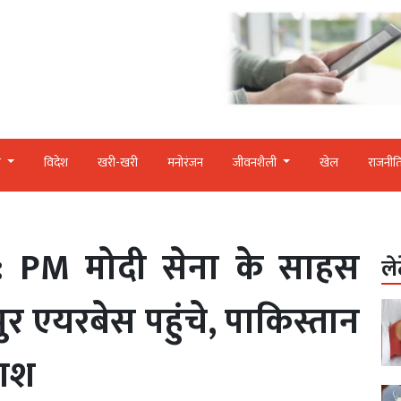
र
विदेश
खरी-खरी
मनोरंजन
जीवनशैली
खेल
राजनीत
: PM मोदी सेना के साहस
ले
 एयरबेस पहुंचे, पाकिस्तान
फाश