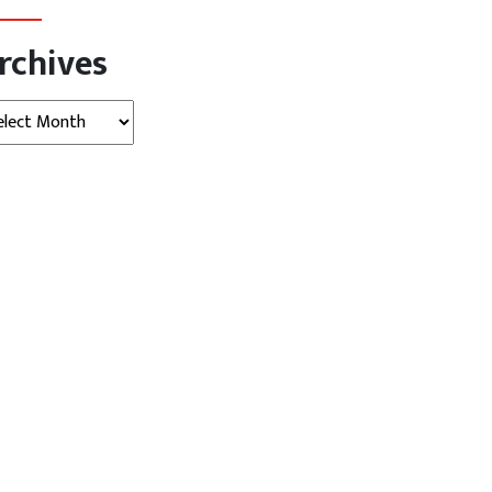
rchives
hives