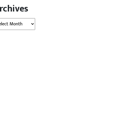
rchives
hives