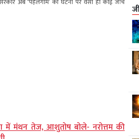
ोदी सरकार अब ‘पहलगाम’ की घटना पर वैसी ही कोई जांच
ज
 में मंथन तेज, आशुतोष बोले- नरोत्तम की
गी