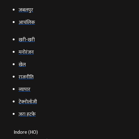
जबलपुर
आचंलिक
खरी-खरी
मनोरंजन
खेल
राजनीति
व्‍यापार
टेक्‍नोलॉजी
ज़रा हटके
Indore (HO)