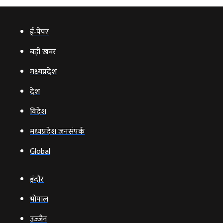
ई‑पेपर
बड़ी खबर
मध्‍यप्रदेश
देश
विदेश
मध्यप्रदेश जनसंपर्क
Global
इंदौर
भोपाल
उज्‍जैन