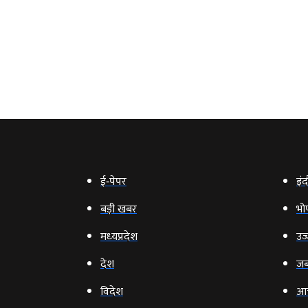
ई‑पेपर
इंद
बड़ी खबर
भो
मध्‍यप्रदेश
उज्
देश
जब
विदेश
आ