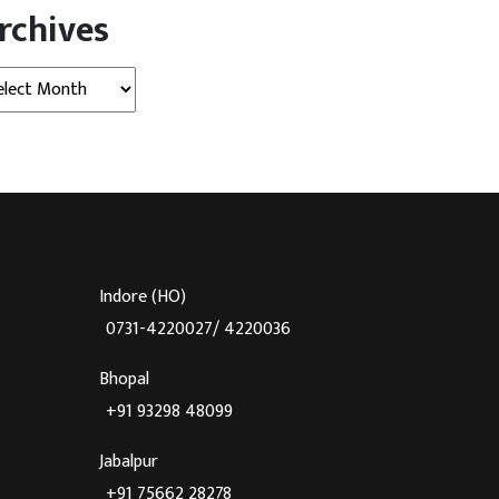
rchives
hives
Indore (HO)
0731-4220027/ 4220036
Bhopal
+91 93298 48099
Jabalpur
+91 75662 28278