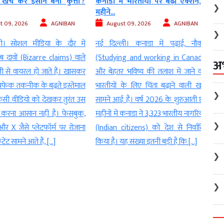
 कर इंसान बना ‘कुत्ता’?
कनाडा में भारतीयों पर बढ़ा एक्शन, 6
अमेरि
❯
महीने...
गुजरे 
, 2026
AGNIBAN
August 09, 2026
AGNIBAN
Au
❯
सोशल मीडिया के दौर में
नई दिल्ली। कनाडा में पढ़ाई, नौकरी
वॉशिं
वों (Bizarre claims) वाले
(Studying and working in Canada)
सें
अ
े वायरल हो जाते हैं। खासकर
और बेहतर भविष्य की तलाश में जाने वाले
Comm
 तकनीक के बढ़ते इस्तेमाल
भारतीयों के लिए चिंता बढ़ाने वाली खबर
कहा 
❯
वीडियो को देखकर तुरंत उस
सामने आई है। वर्ष 2026 के शुरुआती छह
अमे
ा आसान नहीं है। फेसबुक,
महीनों में कनाडा ने 3,323 भारतीय नागरिकों
Block
❯
 X जैसे प्लेटफॉर्म पर रोजाना
(Indian citizens) को देश से निर्वासित
का रास
ामने आते हैं, […]
किया है। यह संख्या इतनी बड़ी है कि […]
दो जह
अन्य 
❯
[…]
❯