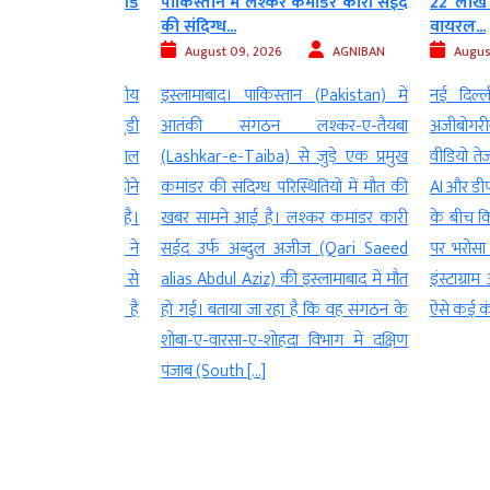
ना पर वीजा फ्रॉड
पाकिस्तान में लश्कर कमांडर कारी सईद
22 लाख खर्च
की संदिग्ध...
वायरल...
AGNIBAN
August 09, 2026
AGNIBAN
August 09
ं रहने वाली भारतीय
इस्लामाबाद। पाकिस्तान (Pakistan) में
नई दिल्ली। 
धना गुल्लापुडी
आतंकी संगठन लश्कर-ए-तैयबा
अजीबोगरीब दा
i) को लेकर सोशल
(Lashkar-e-Taiba) से जुड़े एक प्रमुख
वीडियो तेजी स
का दावा वायरल होने
कमांडर की संदिग्ध परिस्थितियों में मौत की
AI और डीपफेक
़ा हो गया है।
खबर सामने आई है। लश्कर कमांडर कारी
के बीच किसी 
म के X अकाउंट ने
सईद उर्फ अब्दुल अजीज (Qari Saeed
पर भरोसा करन
धना लंबे समय से
alias Abdul Aziz) की इस्लामाबाद में मौत
इंस्टाग्राम और
ट वीजा पर रह रही हैं
हो गई। बताया जा रहा है कि वह संगठन के
ऐसे कई कंटेंट स
शोबा-ए-वारसा-ए-शोहदा विभाग में दक्षिण
पंजाब (South […]