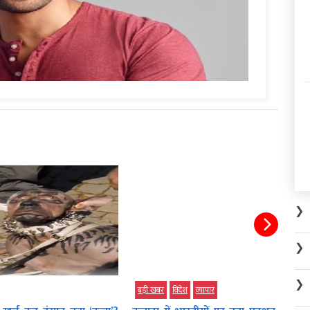
❯
❯
❯
बड़ी खबर
विदेश
व्‍यापार
बड़ी 