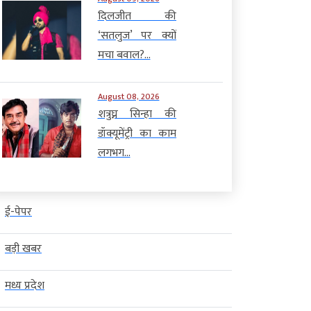
दिलजीत की
‘सतलुज’ पर क्यों
मचा बवाल?...
August 08, 2026
शत्रुघ्न सिन्हा की
डॉक्यूमेंट्री का काम
लगभग...
ई-पेपर
बड़ी खबर
मध्य प्रदेश
खबर
विदेश
बड़ी खबर
विदेश