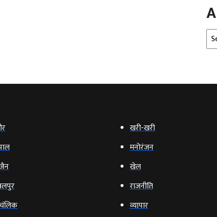
A
Arc
ौर
खरी-खरी
पाल
मनोरंजन
‍जैन
खेल
लपुर
राजनीति
चंलिक
व्‍यापार