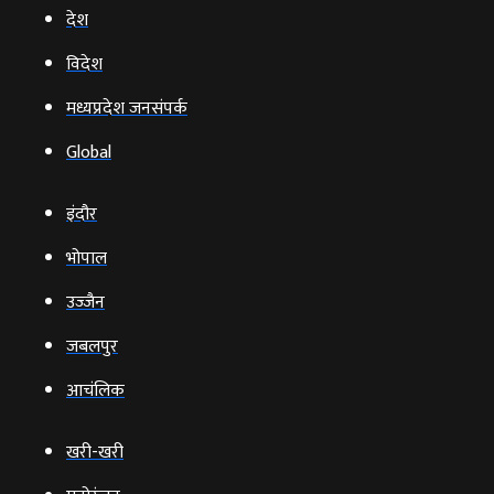
देश
विदेश
मध्यप्रदेश जनसंपर्क
Global
इंदौर
भोपाल
उज्‍जैन
जबलपुर
आचंलिक
खरी-खरी