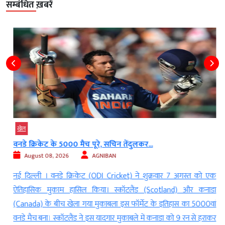
सम्बंधित ख़बरें
खेल
वनडे क्रिकेट के 5000 मैच पूरे, सचिन तेंदुलकर...
August 08, 2026
AGNIBAN
l
नई दिल्ली । वनडे क्रिकेट (ODI Cricket) ने शुक्रवार 7 अगस्त को एक
ट
ऐतिहासिक मुकाम हासिल किया। स्कॉटलैंड (Scotland) और कनाडा
श
(Canada) के बीच खेला गया मुकाबला इस फॉर्मेट के इतिहास का 5000वां
वनडे मैच बना। स्कॉटलैंड ने इस यादगार मुकाबले में कनाडा को 9 रन से हराकर