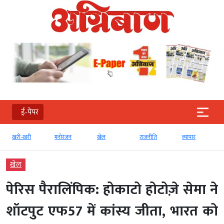
ई-पेपर
खरी-खरी
मनोरंजन
खेल
राजनीति
व्‍यापार
खेल
पेरिस पैरालिंपिक: होकाटो होटोज़े सेमा ने
शॉटपुट एफ57 में कांस्य जीता, भारत को