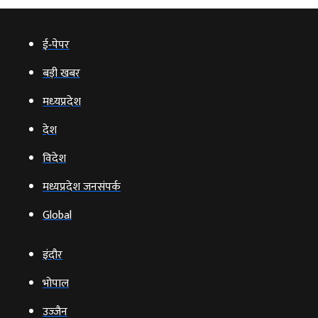
ई‑पेपर
बड़ी खबर
मध्‍यप्रदेश
देश
विदेश
मध्यप्रदेश जनसंपर्क
Global
इंदौर
भोपाल
उज्‍जैन