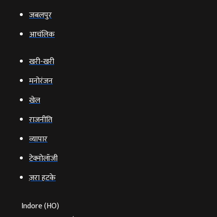
जबलपुर
आचंलिक
खरी-खरी
मनोरंजन
खेल
राजनीति
व्‍यापार
टेक्‍नोलॉजी
ज़रा हटके
Indore (HO)