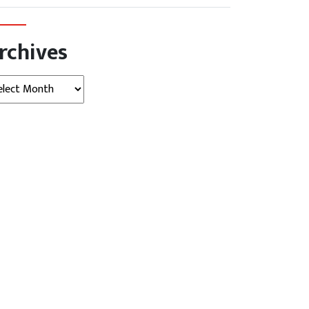
rchives
hives