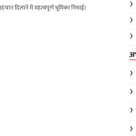
❯
चान दिलाने में महत्वपूर्ण भूमिका निभाई।
❯
❯
अ
❯
❯
❯
❯