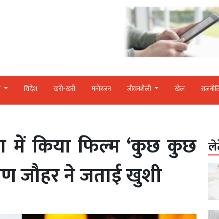
र
विदेश
खरी-खरी
मनोरंजन
जीवनशैली
खेल
राजनीत
ा में किया फिल्‍म ‘कुछ कुछ
ले
करण जौहर ने जताई खुशी