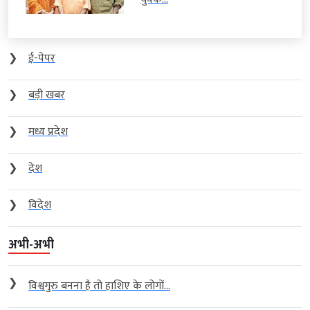
❯
ई-पेपर
❯
बड़ी खबर
❯
मध्य प्रदेश
❯
देश
❯
विदेश
अभी-अभी
❯
विश्वगुरु बनना है तो हाशिए के लोगों...