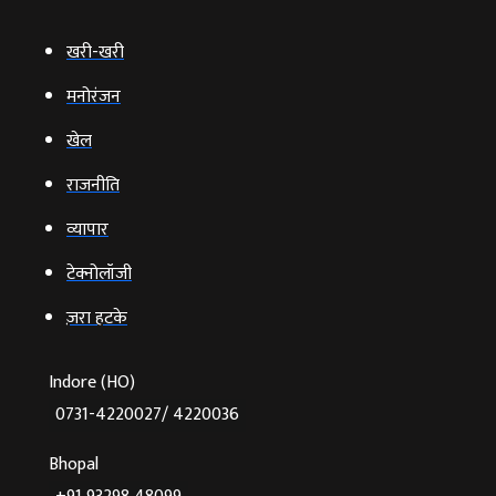
खरी-खरी
मनोरंजन
खेल
राजनीति
व्‍यापार
टेक्‍नोलॉजी
ज़रा हटके
Indore (HO)
0731-4220027/ 4220036
Bhopal