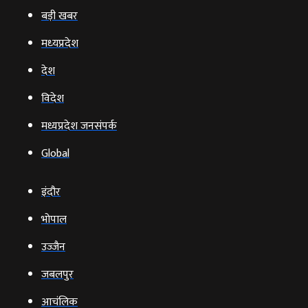
बड़ी खबर
मध्‍यप्रदेश
देश
विदेश
मध्यप्रदेश जनसंपर्क
Global
इंदौर
भोपाल
उज्‍जैन
जबलपुर
आचंलिक