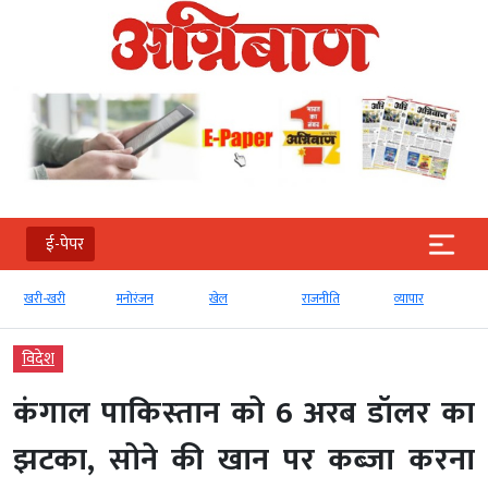
ई-पेपर
खरी-खरी
मनोरंजन
खेल
राजनीति
व्‍यापार
विदेश
कंगाल पाकिस्‍तान को 6 अरब डॉलर का
झटका, सोने की खान पर कब्‍जा करना