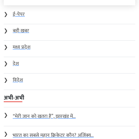
❯
ई-पेपर
❯
बड़ी खबर
❯
मध्य प्रदेश
❯
देश
❯
विदेश
अभी-अभी
❯
“मेरी जान को खतरा है”, झारखंड में...
❯
भारत का सबसे महान क्रिकेटर कौन? अजिंक्य...