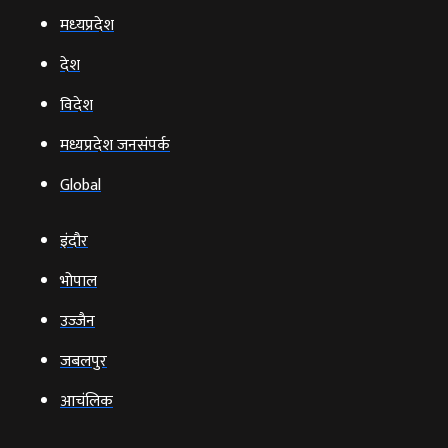
मध्‍यप्रदेश
देश
विदेश
मध्यप्रदेश जनसंपर्क
Global
इंदौर
भोपाल
उज्‍जैन
जबलपुर
आचंलिक