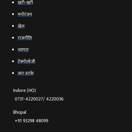
खरी-खरी
मनोरंजन
खेल
राजनीति
व्‍यापार
टेक्‍नोलॉजी
ज़रा हटके
Indore (HO)
0731-4220027/ 4220036
Bhopal
+91 93298 48099