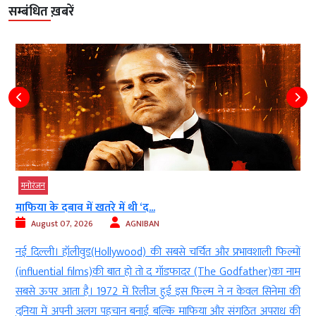
सम्बंधित ख़बरें
मनोरंजन
माफिया के दबाव में खतरे में थी ‘द...
August 07, 2026
AGNIBAN
़
नई दिल्ली। हॉलीवुड(Hollywood) की सबसे चर्चित और प्रभावशाली फिल्मों
च
(influential films)की बात हो तो द गॉडफादर (The Godfather)का नाम
b
सबसे ऊपर आता है। 1972 में रिलीज हुई इस फिल्म ने न केवल सिनेमा की
ग
दुनिया में अपनी अलग पहचान बनाई बल्कि माफिया और संगठित अपराध की