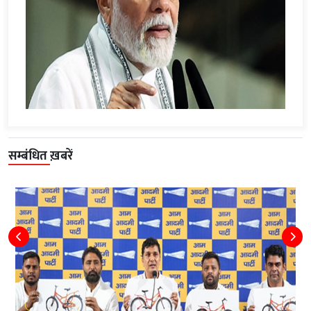
सम्बंधित ख़बरें