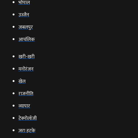
भोपाल
उज्‍जैन
जबलपुर
आचंलिक
खरी-खरी
मनोरंजन
खेल
राजनीति
व्‍यापार
टेक्‍नोलॉजी
ज़रा हटके