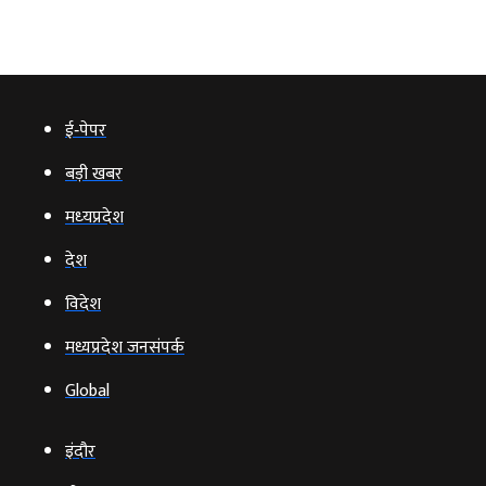
ई‑पेपर
बड़ी खबर
मध्‍यप्रदेश
देश
विदेश
मध्यप्रदेश जनसंपर्क
Global
इंदौर