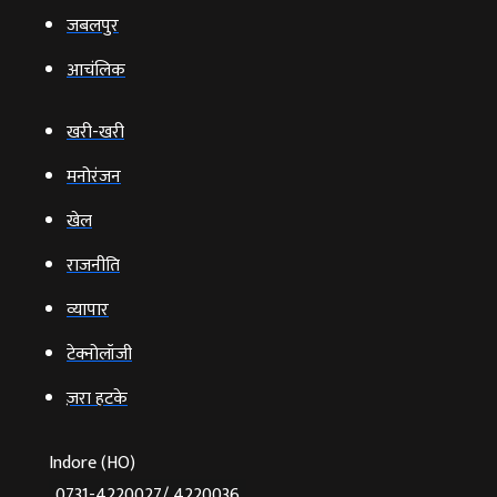
जबलपुर
आचंलिक
खरी-खरी
मनोरंजन
खेल
राजनीति
व्‍यापार
टेक्‍नोलॉजी
ज़रा हटके
Indore (HO)
0731-4220027/ 4220036