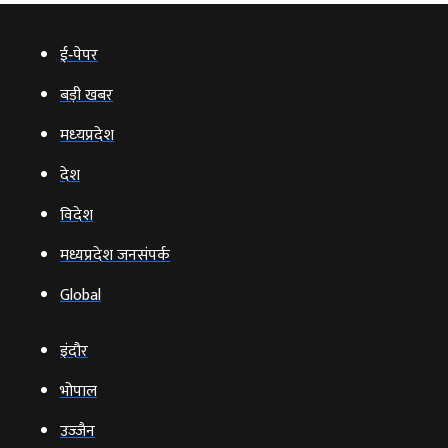
ई‑पेपर
बड़ी खबर
मध्‍यप्रदेश
देश
विदेश
मध्यप्रदेश जनसंपर्क
Global
इंदौर
भोपाल
उज्‍जैन