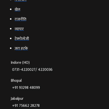
खेल
राजनीति
व्‍यापार
टेक्‍नोलॉजी
ज़रा हटके
Indore (HO)
0731-4220027/ 4220036
Bhopal
+91 93298 48099
Jabalpur
+91 75662 28278