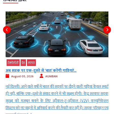
सम्बंधित ख़बरें
टेक्‍नोलॉजी
देश
व्‍यापार
अब सड़क पर एक-दूसरे से ‘बात’ करेंगी गाड़ियां!...
August 05, 2026
AGNIBAN
े
नई दिल्ली। आने वाले वर्षों में भारत की सड़कों पर दौड़ने वाली गाड़ियां केवल स्मार्ट
ई
ही नहीं, बल्कि एक-दूसरे से संवाद करने में भी सक्षम होंगी। केंद्र सरकार सड़क
)
सुरक्षा को मजबूत बनाने के लिए व्हीकल-टू-व्हीकल (V2V) कम्युनिकेशन
ध
सिस्टम को नए वाहनों में अनिवार्य करने की तैयारी कर रही है। सड़क परिवहन एवं