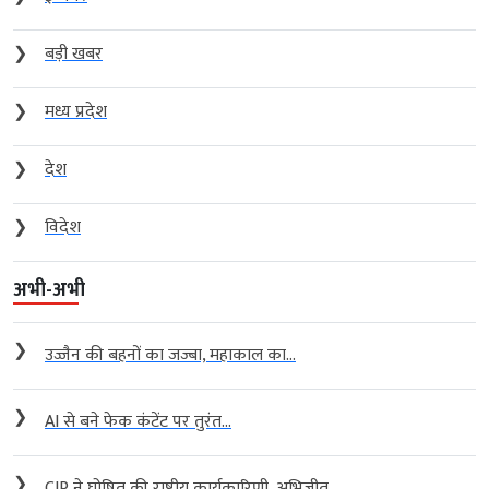
❯
बड़ी खबर
❯
मध्य प्रदेश
❯
देश
❯
विदेश
अभी-अभी
❯
उज्जैन की बहनों का जज्बा, महाकाल का...
❯
AI से बने फेक कंटेंट पर तुरंत...
❯
CJP ने घोषित की राष्ट्रीय कार्यकारिणी, अभिजीत...