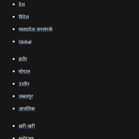
देश
विदेश
मध्यप्रदेश जनसंपर्क
Global
इंदौर
भोपाल
उज्‍जैन
जबलपुर
आचंलिक
खरी-खरी
मनोरंजन