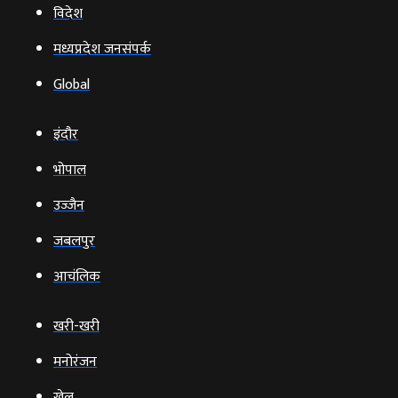
विदेश
मध्यप्रदेश जनसंपर्क
Global
इंदौर
भोपाल
उज्‍जैन
जबलपुर
आचंलिक
खरी-खरी
मनोरंजन
खेल