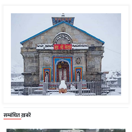
सम्बंधित ख़बरें