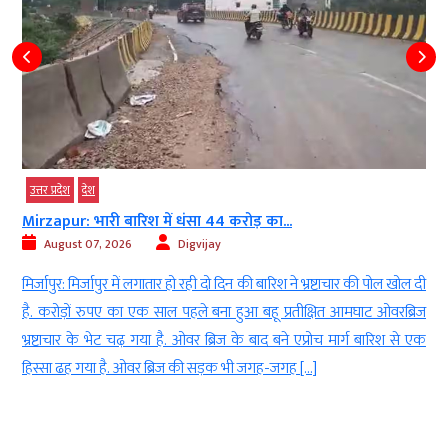
उत्तर प्रदेश
देश
Mirzapur: भारी बारिश में धंसा 44 करोड़ का...
August 07, 2026
Digvijay
ं
मिर्जापुर: मिर्जापुर में लगातार हो रही दो दिन की बारिश ने भ्रष्टाचार की पोल खोल दी
ह
है. करोड़ों रुपए का एक साल पहले बना हुआ बहू प्रतीक्षित आमघाट ओवरब्रिज
ा
भ्रष्टाचार के भेट चढ़ गया है. ओवर ब्रिज के बाद बने एप्रोच मार्ग बारिश से एक
हिस्सा ढह गया है. ओवर ब्रिज की सड़क भी जगह-जगह […]