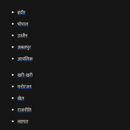
इंदौर
भोपाल
उज्‍जैन
जबलपुर
आचंलिक
खरी-खरी
मनोरंजन
खेल
राजनीति
व्‍यापार