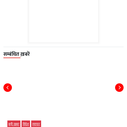
सम्बंधित ख़बरें
बड़ी खबर
विदेश
व्‍यापार