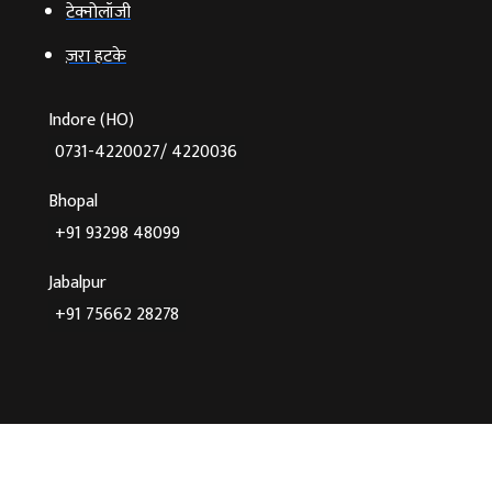
टेक्‍नोलॉजी
ज़रा हटके
Indore (HO)
0731-4220027/ 4220036
Bhopal
+91 93298 48099
Jabalpur
+91 75662 28278
©2026 Agnibaan , All Rights Reserved
Crafted With
♥
By Cloud Zappy