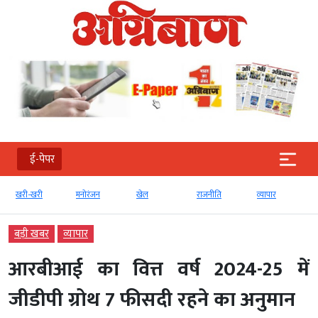
ई-पेपर
-खरी
मनोरंजन
खेल
राजनीति
व्‍यापार
टेक्‍नोलॉजी
बड़ी खबर
व्‍यापार
आरबीआई का वित्त वर्ष 2024-25 में
जीडीपी ग्रोथ 7 फीसदी रहने का अनुमान