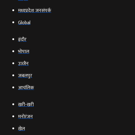
मध्यप्रदेश जनसंपर्क
Global
इंदौर
भोपाल
उज्‍जैन
जबलपुर
आचंलिक
खरी-खरी
मनोरंजन
खेल