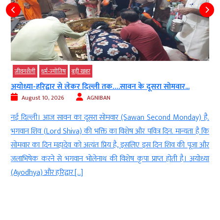
बड़ी खबर
 दूसरा सोमवार...
कोलकाता एयरपोर्ट पर लैंडिंग के वक्त तेज लेजर...
August 10, 2026
AGNIBAN
an Second Monday) है.
कोलकाता। कोलकाता (Kolkata) में शनिवार रात 159 यात्र
वित्र दिन. मान्यता है कि
(Plane) के साथ बड़ा हादसा टल गया. मलेशिया से आ रही
ए इस दिन शिव की पूजा और
उतरने वाली थी, कॉकपिट की तरफ आई एक तेज लेजर ल
प्राप्त होती है। अयोध्या
light) की वजह से पायलट की आंखें चौंधिया गईं. गन
सूझबूझ […]