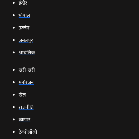
इंदौर
भोपाल
उज्‍जैन
जबलपुर
आचंलिक
खरी-खरी
मनोरंजन
खेल
राजनीति
व्‍यापार
टेक्‍नोलॉजी