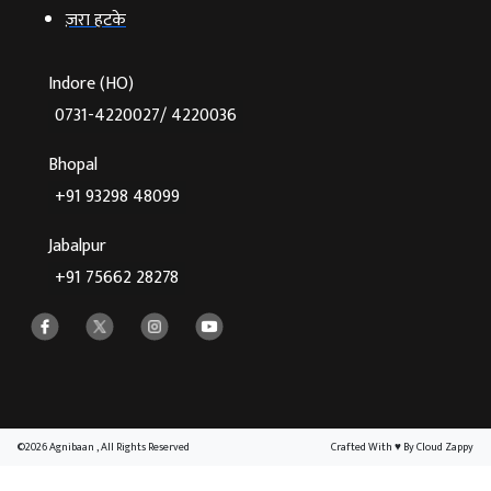
ज़रा हटके
Indore (HO)
0731-4220027/ 4220036
Bhopal
+91 93298 48099
Jabalpur
+91 75662 28278
©2026 Agnibaan , All Rights Reserved
Crafted With
♥
By Cloud Zappy