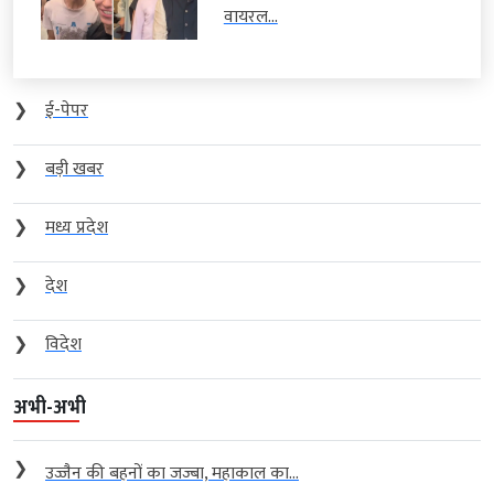
वायरल...
❯
ई-पेपर
❯
बड़ी खबर
❯
मध्य प्रदेश
❯
देश
❯
विदेश
अभी-अभी
❯
उज्जैन की बहनों का जज्बा, महाकाल का...