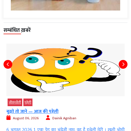
सम्बंधित ख़बरें
जीवनशैली
धर्म-ज्‍योतिष
राशिफल
गुरुवार का राशिफल
August 06, 2026
AGNIBAN
वह है हथेली मेरी । खुशी ओमी
युगाब्ध-5127, विक्रम संवत 2083, राष्ट्रीय शक सं