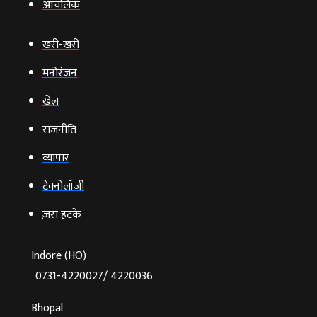
आचंलिक
खरी-खरी
मनोरंजन
खेल
राजनीति
व्‍यापार
टेक्‍नोलॉजी
ज़रा हटके
Indore (HO)
0731-4220027/ 4220036
Bhopal