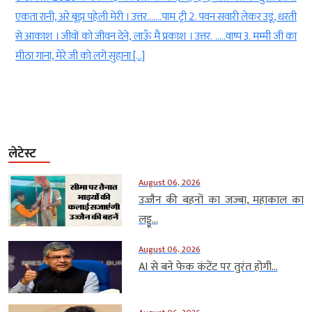
री 2. पवन सवारी लेकर उडूं, धरती
सूर्यास्त 06.56, ऋतु – वर्षा आषाढ़ कृष्ण पक्ष अ
 उत्तर. …..वाष्प 3. मम्मी जी का
2026 का दिन आपके लिए कैसा रहेगा। आज आपके जीवन
हो सकता है, आज आपके सितारे क्या कहते हैं, यह ज
भविष्यफल। मेष राशि :- समाज […]
लेटेस्ट
August 06, 2026
उज्जैन की बहनों का जज्बा, महाकाल का
लड्डू...
August 06, 2026
AI से बने फेक कंटेंट पर तुरंत होगी...