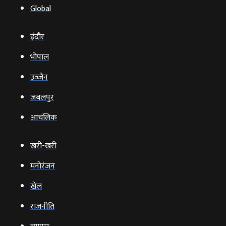
Global
इंदौर
भोपाल
उज्‍जैन
जबलपुर
आचंलिक
खरी-खरी
मनोरंजन
खेल
राजनीति