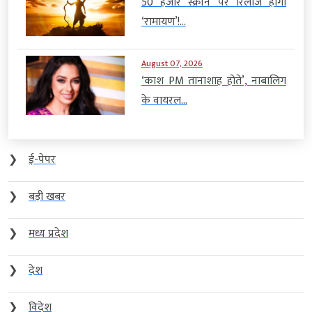
50 हजार स्क्रीन पर रिलीज होगी
‘रामायण’!...
August 07, 2026
‘काश PM तानाशाह होते’, नाबालिग
के वायरल...
❯
ई-पेपर
❯
बड़ी खबर
❯
मध्य प्रदेश
❯
देश
❯
विदेश