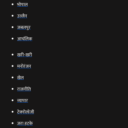
भोपाल
उज्‍जैन
जबलपुर
आचंलिक
खरी-खरी
मनोरंजन
खेल
राजनीति
व्‍यापार
टेक्‍नोलॉजी
ज़रा हटके