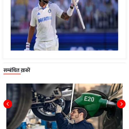
सम्बंधित ख़बरें