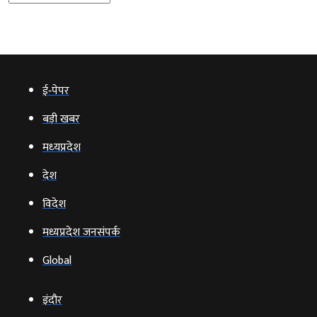
ई‑पेपर
बड़ी खबर
मध्‍यप्रदेश
देश
विदेश
मध्यप्रदेश जनसंपर्क
Global
इंदौर