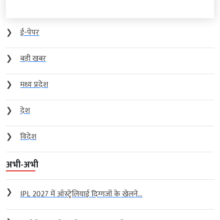
❯
ई-पेपर
❯
बड़ी खबर
❯
मध्य प्रदेश
❯
देश
❯
विदेश
अभी-अभी
❯
IPL 2027 में ऑस्ट्रेलियाई दिग्गजों के खेलने...