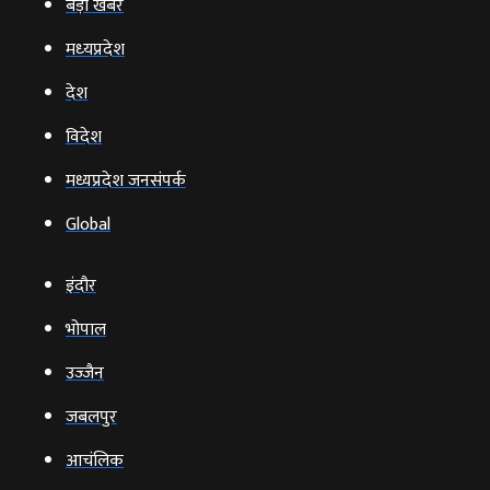
बड़ी खबर
मध्‍यप्रदेश
देश
विदेश
मध्यप्रदेश जनसंपर्क
Global
इंदौर
भोपाल
उज्‍जैन
जबलपुर
आचंलिक