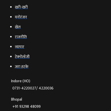
खरी-खरी
मनोरंजन
खेल
राजनीति
व्‍यापार
टेक्‍नोलॉजी
ज़रा हटके
Indore (HO)
0731-4220027/ 4220036
Bhopal
+91 93298 48099