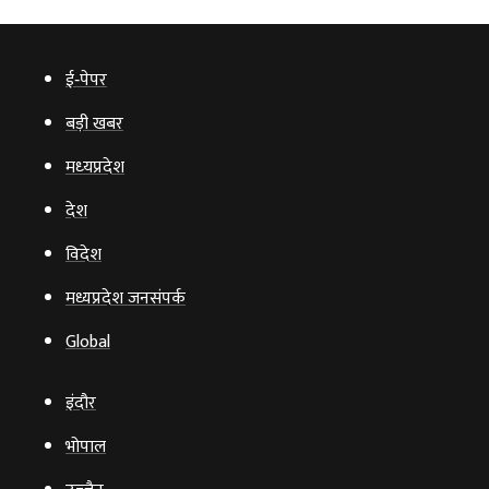
ई‑पेपर
बड़ी खबर
मध्‍यप्रदेश
देश
विदेश
मध्यप्रदेश जनसंपर्क
Global
इंदौर
भोपाल