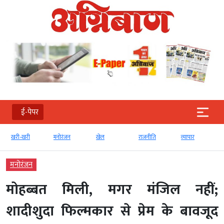
ई-पेपर
खरी
मनोरंजन
खेल
राजनीति
व्‍यापार
टेक्‍नोलॉजी
मनोरंजन
मोहब्बत मिली, मगर मंजिल नहीं;
शादीशुदा फिल्मकार से प्रेम के बावजूद