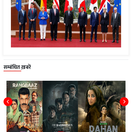
सम्बंधित ख़बरें