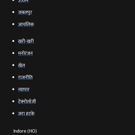
उज्‍जैन
जबलपुर
आचंलिक
खरी-खरी
मनोरंजन
खेल
राजनीति
व्‍यापार
टेक्‍नोलॉजी
ज़रा हटके
Indore (HO)