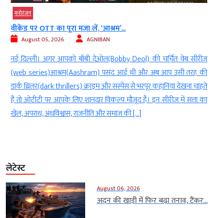
मनोरंजन
ओटीटी पर हॉरर का जबरदस्त डोज, IMDb पर...
August 05, 2026
AGNIBAN
ी चर्चित वेब सीरीज
नई दिल्ली। अगर आपको हॉरर फिल्मों (horror movies)क
 अब आप उसी तरह की
कहानी(stories) की तलाश है जो सिर्फ डराए नहीं बल्कि अं
ूर कहानियां देखना चाहते
दे तो प्राइम वीडियो(Prime Video) पर मौजूद कुछ फिल्में 
इन सीरीज में सत्ता का
जरूर होनी चाहिए। इन फिल्मों ने न सिर्फ अपनी कहानी और नि
का दिल जीता […]
लेटेस्ट
August 06, 2026
अदन की खाड़ी में फिर बढ़ा तनाव, टैंकर...