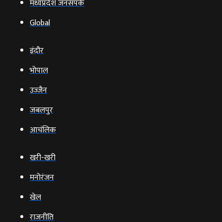
मध्यप्रदेश जनसंपर्क
Global
इंदौर
भोपाल
उज्‍जैन
जबलपुर
आचंलिक
खरी-खरी
मनोरंजन
खेल
राजनीति