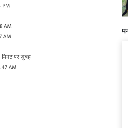
34 PM
:38 AM
म
:17 AM
1 मिनट पर सुबह
2.47 AM