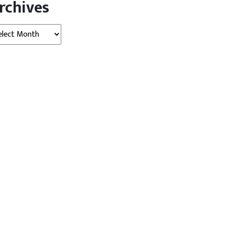
rchives
hives