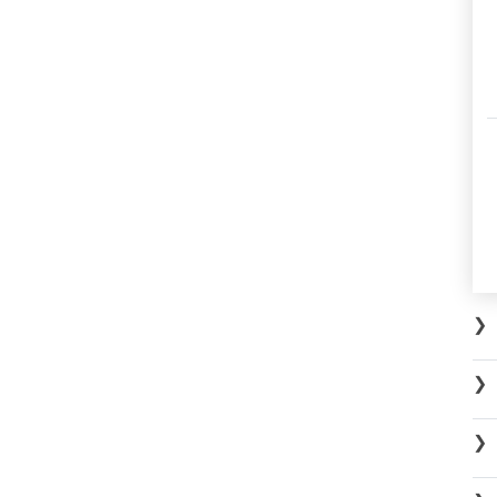
❯
❯
❯