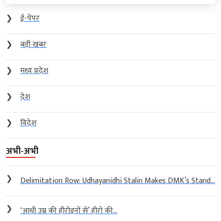
❯
ई-पेपर
❯
बड़ी खबर
❯
मध्य प्रदेश
❯
देश
❯
विदेश
अभी-अभी
❯
Delimitation Row: Udhayanidhi Stalin Makes DMK’s Stand...
❯
‘आधी उम्र की हीरोइनों से’ हीरो की...