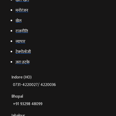
खरी-खरी
मनोरंजन
खेल
राजनीति
व्‍यापार
टेक्‍नोलॉजी
ज़रा हटके
Indore (HO)
0731-4220027/ 4220036
Bhopal
+91 93298 48099
Jabalpur