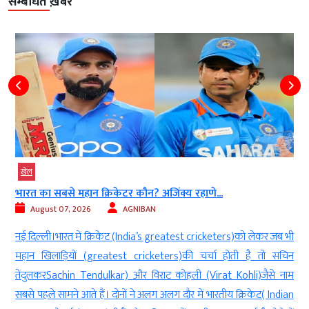
सम्बंधित ख़बरें
खेल
भारत का सबसे महान क्रिकेटर कौन? अजिंक्य रहाणे...
August 07, 2026
AGNIBAN
ट
नई दिल्ली।भारत में क्रिकेट (India’s greatest cricketers)को लेकर जब भी
त
महान खिलाड़ियों (greatest cricketers)की चर्चा होती है तो सचिन
ं
तेंदुलकरSachin Tendulkar) और विराट कोहली (Virat Kohli)जैसे नाम
ी
सबसे पहले सामने आते हैं। दोनों ने अलग अलग दौर में भारतीय क्रिकेट( Indian