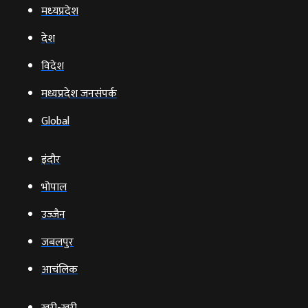
मध्‍यप्रदेश
देश
विदेश
मध्यप्रदेश जनसंपर्क
Global
इंदौर
भोपाल
उज्‍जैन
जबलपुर
आचंलिक