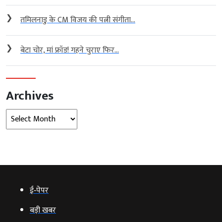
❯
तमिलनाडु के CM विजय की पत्नी संगीता...
❯
बेटा चोर, मां फ्रॉड! गहने चुराए फिर...
Archives
Archives
ई‑पेपर
बड़ी खबर