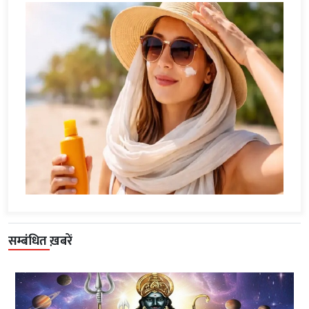
सम्बंधित ख़बरें