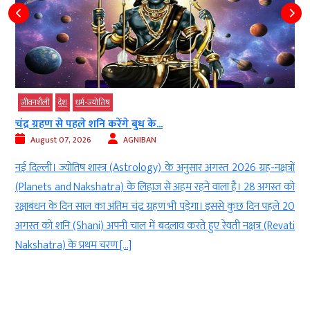
जीवनशैली
देश
धर्म-ज्‍योतिष
चंद्र ग्रहण से पहले शनि करेंगे बुध के...
August 07, 2026
AGNIBAN
d
नई दिल्ली। ज्योतिष शास्त्र (Astrology) के अनुसार अगस्त 2026 ग्रह-नक्षत्रों
ं
(Planets and Nakshatra) के लिहाज से अहम रहने वाला है। 28 अगस्त को
ै
रक्षाबंधन के दिन साल का अंतिम चंद्र ग्रहण भी पड़ेगा। इससे कुछ दिन पहले 20
ा
अगस्त को शनि (Shani) अपनी चाल में बदलाव करते हुए रेवती नक्षत्र (Revati
Nakshatra) के प्रथम चरण […]