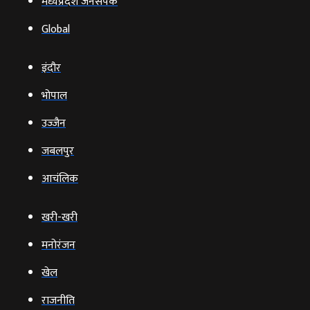
मध्यप्रदेश जनसंपर्क
Global
इंदौर
भोपाल
उज्‍जैन
जबलपुर
आचंलिक
खरी-खरी
मनोरंजन
खेल
राजनीति