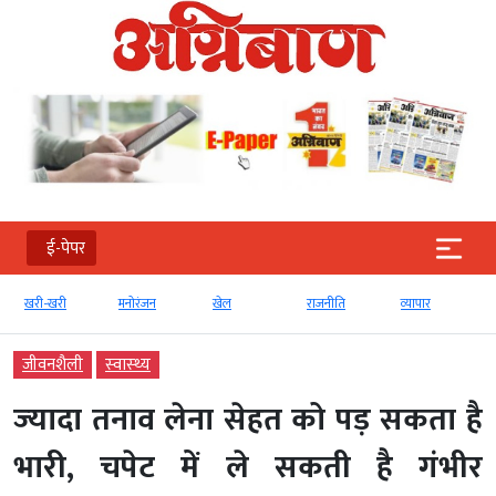
ई-पेपर
खरी-खरी
मनोरंजन
खेल
राजनीति
व्‍यापार
जीवनशैली
स्‍वास्‍थ्‍य
ज्‍यादा तनाव लेना सेहत को पड़ सकता है
भारी, चपेट में ले सकती है गंभीर