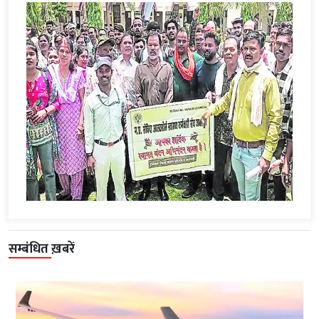
सम्बंधित ख़बरें