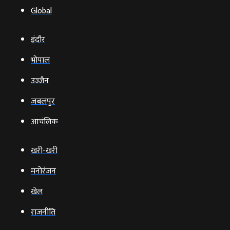
Global
इंदौर
भोपाल
उज्‍जैन
जबलपुर
आचंलिक
खरी-खरी
मनोरंजन
खेल
राजनीति