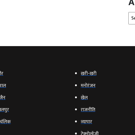
A
Arc
ौर
खरी-खरी
पाल
मनोरंजन
‍जैन
खेल
लपुर
राजनीति
चंलिक
व्‍यापार
टेक्‍नोलॉजी