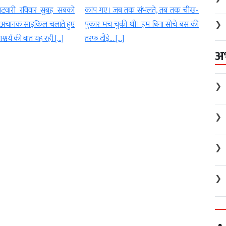
 पटवारी रविवार सुबह सबको
कांप गए। जब तक संभलते, तब तक चीख-
प्रशा
ुए अचानक साइकिल चलाते हुए
पुकार मच चुकी थी। हम बिना सोचे बस की
गया। 
❯
आश्चर्य की बात यह रही […]
तरफ दौड़े… […]
एक्शन 
अ
❯
❯
❯
❯