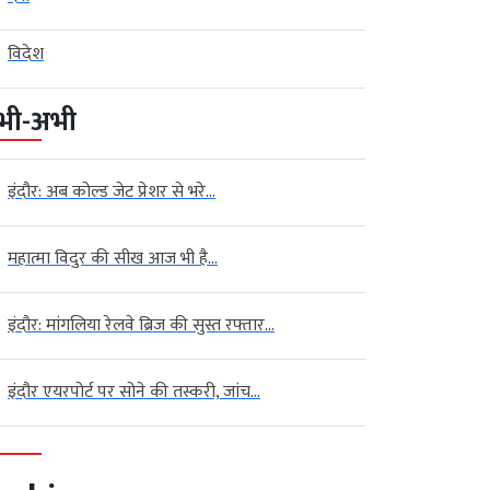
सनिक टीम और पुलिस बल को भारी पड़
बरामद कर लिया है। पूछताछ में आरोपी ने
मात्र 24 घंटे के भीतर शिकायत पर
सीहोर के करौली माता मंदिर और आष्टा के
विदेश
लेने पहुंचे अमले पर […]
माता […]
भी-अभी
इंदौर: अब कोल्ड जेट प्रेशर से भरे...
महात्मा विदुर की सीख आज भी है...
इंदौर: मांगलिया रेलवे ब्रिज की सुस्त रफ्तार...
इंदौर एयरपोर्ट पर सोने की तस्करी, जांच...