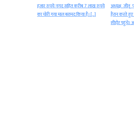
ै। हाल ही में विदिशा
हजार रुपये नगद सहित करीब 7 लाख रुपये
अध्यक्ष जीतू
ित होकर आए एएसपी
का चोरी गया माल बरामद किया है। […]
हैरान करते ह
े माध्यम से […]
सीहोर पहुंचे। 