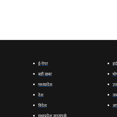
ई‑पेपर
इंद
बड़ी खबर
भो
मध्‍यप्रदेश
उज्
देश
जब
विदेश
आ
मध्यप्रदेश जनसंपर्क