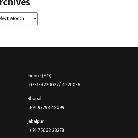
rchives
hives
Indore (HO)
0731-4220027/ 4220036
Bhopal
+91 93298 48099
Jabalpur
+91 75662 28278