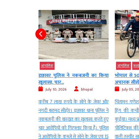
आचंलिक
आचंलिक
मध्‍य
ी प्रशांत चौबे ने
इछावर पुलिस ने नकबजनी का किया
भोपाल से 5
खुलासा, चार...
अचानक सीहोर
bhopal
July 10, 2026
bhopal
July 05, 2
 द्वारा प्रदेशभर में
करीब 7 लाख रुपये के सोने के जेवर और
चिंतामन गणेश
े दूरी है जरूरी”
नगदी बरामद सीहोर। इछावर थाना पुलिस ने
हिंग की कचौड
 के तहत सीहोर के
नकबजनी की वारदात का खुलासा करते हुए
कुईया। मध्य प
षक प्रशांत चौबे का
चार आरोपियों को गिरफ्तार किया है। पुलिस
पॉलिटिक्स क
यो सोशल मीडिया पर
ने आरोपियों के कब्जे से सोने के जेवर एवं 15
वाली तस्वीर सा