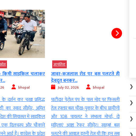
प्रदेश
आचंलिक
आचं
0 किमी साइकिल चलाकर
जावर-कजलास रोड पर बस पलटते ही
खाकी 
...
देवदूत बनकर...
24...
❯
026
bhopal
July 02, 2026
bhopal
Ju
 के दर्शन कर चखा प्रसिद्ध
पाटीदार पेट्रोल पंप के पास मोड़ पर फिसली
महिला 
❯
़ी का स्वाद सीहोर, अमित
तेज रफ्तार बस चीख-पुकार के बीच ग्रामीणों
का सि
्रदेश की सियासत में साइकिल
और 108 पायलट ने संभाला मोर्चा, दो
ग्राम 
❯
ी एक दिलचस्प और चौंकाने
महिलाएं आष्टा रेफर सीहोर। साहब! बस
यहां
मने आई है। कांग्रेस के प्रदेश
पलटने की आवाज इतनी तेज थी कि हम सब
कोशि
❯