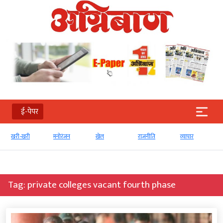
ई-पेपर
खरी-खरी
मनोरंजन
खेल
राजनीति
व्‍यापार
Tag:
private colleges vacant fourth phase