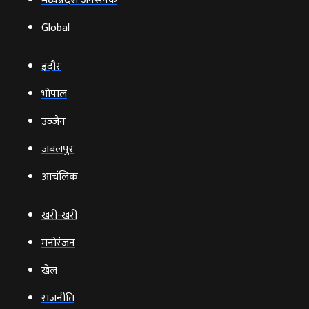
मध्यप्रदेश जनसंपर्क
Global
इंदौर
भोपाल
उज्‍जैन
जबलपुर
आचंलिक
खरी-खरी
मनोरंजन
खेल
राजनीति