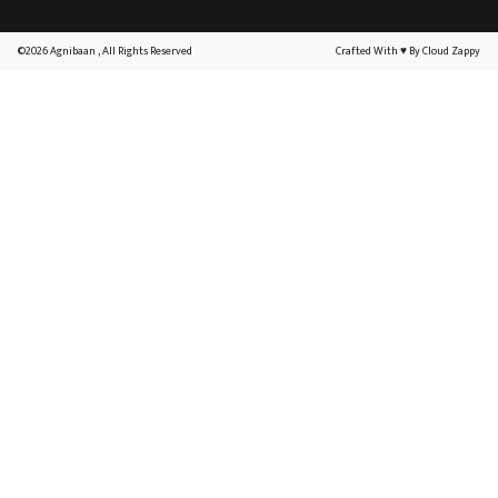
©2026 Agnibaan , All Rights Reserved
Crafted With
♥
By Cloud Zappy