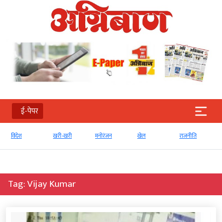
ई-पेपर
विदेश
खरी-खरी
मनोरंजन
खेल
राजनीति
Tag:
Vijay Kumar