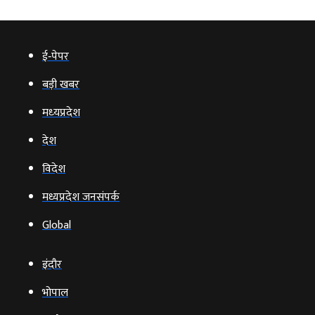
ई‑पेपर
बड़ी खबर
मध्‍यप्रदेश
देश
विदेश
मध्यप्रदेश जनसंपर्क
Global
इंदौर
भोपाल