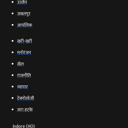
उज्‍जैन
जबलपुर
आचंलिक
खरी-खरी
मनोरंजन
खेल
राजनीति
व्‍यापार
टेक्‍नोलॉजी
ज़रा हटके
Indore (HO)