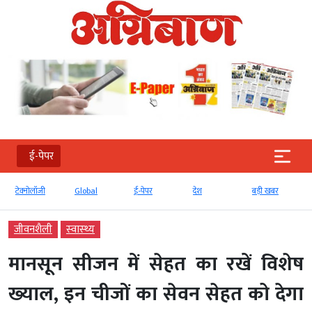
ई-पेपर
टेक्‍नोलॉजी
Global
ई-पेपर
देश
बड़ी खबर
जीवनशैली
स्‍वास्‍थ्‍य
मानसून सीजन में सेहत का रखें विशेष
ख्‍याल, इन चीजों का सेवन सेहत को देगा