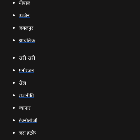
भोपाल
उज्‍जैन
जबलपुर
आचंलिक
खरी-खरी
मनोरंजन
खेल
राजनीति
व्‍यापार
टेक्‍नोलॉजी
ज़रा हटके