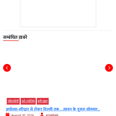
सम्बंधित ख़बरें
जीवनशैली
धर्म-ज्‍योतिष
बड़ी खबर
अयोध्या-हरिद्वार से लेकर दिल्ली तक….सावन के दूसरा सोमवार...
August 10, 2026
AGNIBAN