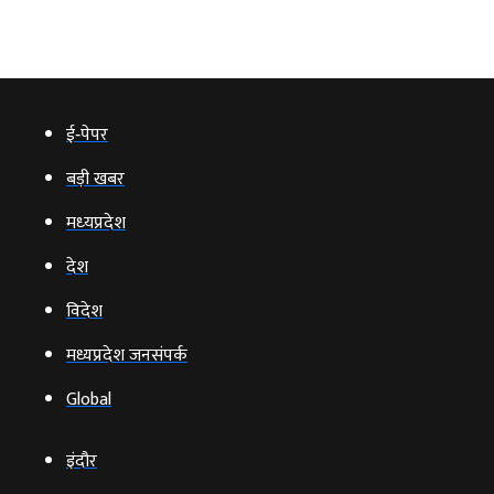
ई‑पेपर
बड़ी खबर
मध्‍यप्रदेश
देश
विदेश
मध्यप्रदेश जनसंपर्क
Global
इंदौर