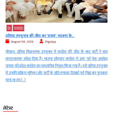
देश
मध्‍यप्रदेश
ग्वालियर एयरफोर्स स्टेशन पर युवक ने पेट्रोल बम...
August 06, 2026
Digvijay
ार्टी ने बड़ा
ग्वालियर। मध्य प्रदेश के ग्वालियर से हैरान कर देने वाला मामला साम
्व नेता अवधेश
ग्वालियर के महाराजपुरा थाना क्षेत्र स्थित एयरफोर्स स्टेशन के महार
 दतिया उपचुनाव
बुधवार को एक युवक ने पेट्रोल बम फेंककर सनसनी फैला दी। आरोप
ठा का पुरस्कार
की खाली बोतल में पेट्रोल भरकर उसमें आग लगाई और उसे एयरफोर्स 
प्रवेश द्वार […]
लेटेस्ट