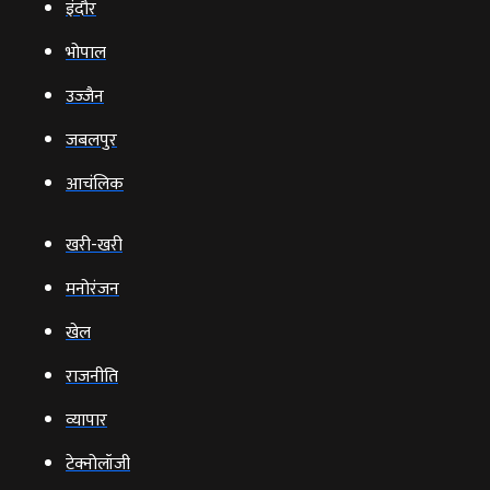
इंदौर
भोपाल
उज्‍जैन
जबलपुर
आचंलिक
खरी-खरी
मनोरंजन
खेल
राजनीति
व्‍यापार
टेक्‍नोलॉजी