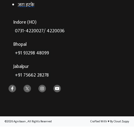
ज़रा हटके
Indore (HO)
0731-4220027/ 4220036
Bhopal
+91 93298 48099
Jabalpur
+91 75662 28278
©2026 Agnibaan , All Rights Reserved
Crafted With
♥
By Cloud Zappy