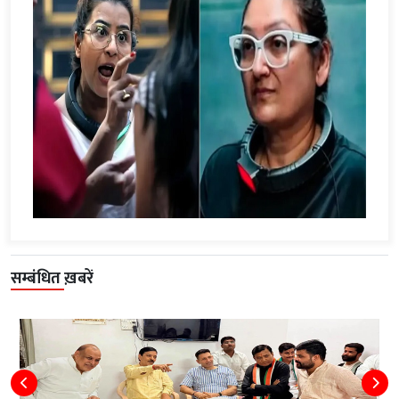
सम्बंधित ख़बरें