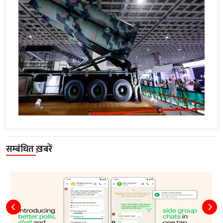
सम्बंधित ख़बरें