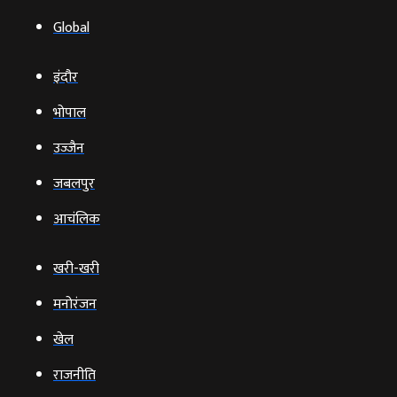
Global
इंदौर
भोपाल
उज्‍जैन
जबलपुर
आचंलिक
खरी-खरी
मनोरंजन
खेल
राजनीति