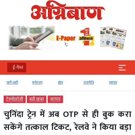
ई-पेपर
खरी-खरी
मनोरंजन
खेल
राजनीति
व्‍यापार
टेक्‍नोलॉजी
बड़ी खबर
व्‍यापार
चुनिंदा ट्रेन में अब OTP से ही बुक करा
सकेंगे तत्काल टिकट, रेलवे ने किया बड़ा