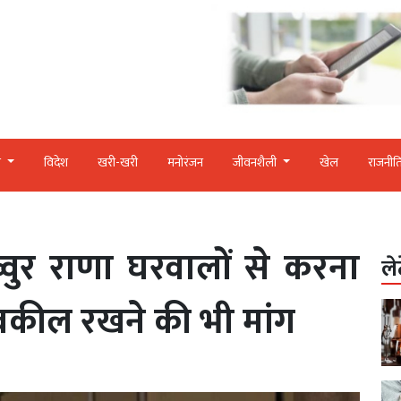
र
विदेश
खरी-खरी
मनोरंजन
जीवनशैली
खेल
राजनीत
व्वुर राणा घरवालों से करना
ले
ट वकील रखने की भी मांग