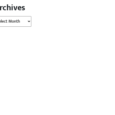
rchives
hives