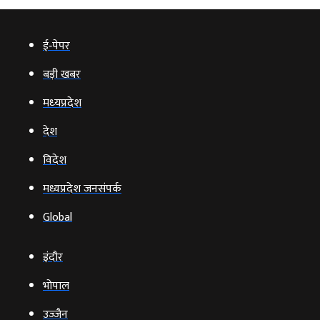
ई‑पेपर
बड़ी खबर
मध्‍यप्रदेश
देश
विदेश
मध्यप्रदेश जनसंपर्क
Global
इंदौर
भोपाल
उज्‍जैन