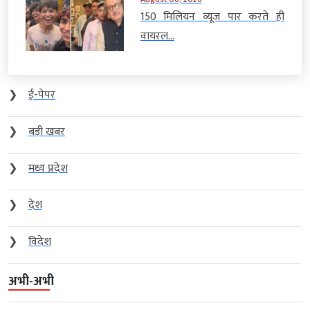
150 मिलियन व्यूज पार करते ही
वायरल...
❯
ई-पेपर
❯
बड़ी खबर
❯
मध्य प्रदेश
❯
देश
❯
विदेश
अभी-अभी