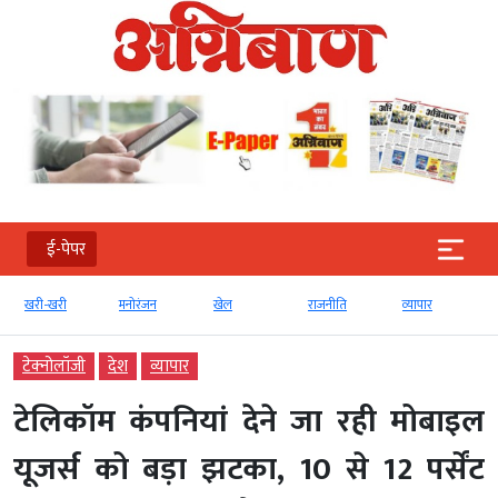
ई-पेपर
खरी-खरी
मनोरंजन
खेल
राजनीति
व्‍यापार
टेक्‍नोलॉजी
देश
व्‍यापार
टेलिकॉम कंपनियां देने जा रही मोबाइल
यूजर्स को बड़ा झटका, 10 से 12 पर्सेंट