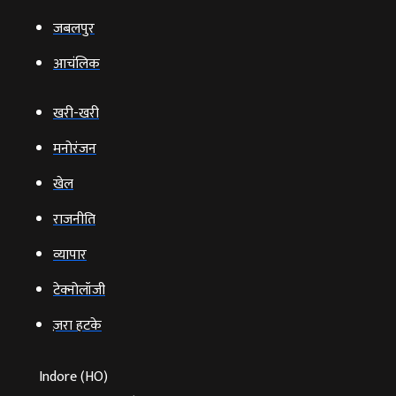
जबलपुर
आचंलिक
खरी-खरी
मनोरंजन
खेल
राजनीति
व्‍यापार
टेक्‍नोलॉजी
ज़रा हटके
Indore (HO)